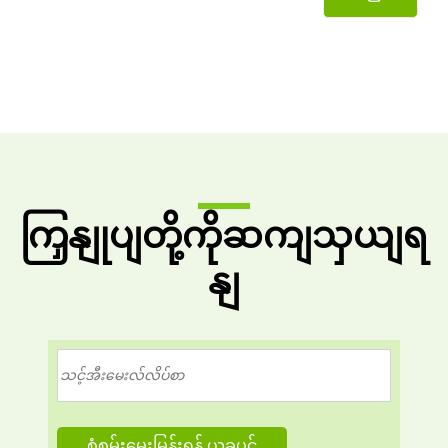
ကြှနျုပျတို့ကိုဆကျသှယျရ
နျ