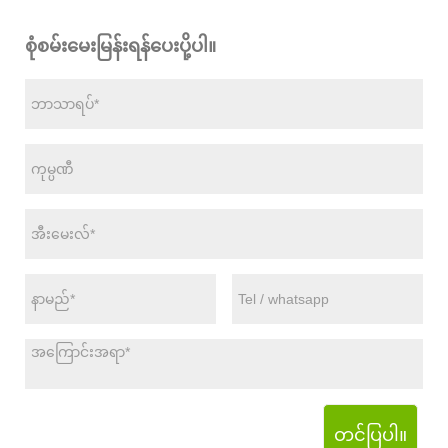
စုံစမ်းမေးမြန်းရန်ပေးပို့ပါ။
တင်ပြပါ။