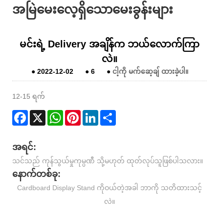
အမြဲမေးလေ့ရှိသောမေးခွန်းများ
မင်းရဲ့ Delivery အချိန်က ဘယ်လောက်ကြာ
လဲ။
●
2022-12-02
●
6
●
ငါ့ကို မက်ဆေ့ချ် ထားခဲ့ပါ။
12-15 ရက်
Facebook
X
WhatsApp
Pinterest
LinkedIn
Share
အရင်:
သင်သည် ကုန်သွယ်မှုကုမ္ပဏီ သို့မဟုတ် ထုတ်လုပ်သူဖြစ်ပါသလား။
နောက်တစ်ခု:
Cardboard Display Stand ကိုဝယ်တဲ့အခါ ဘာကို သတိထားသင့်
လဲ။