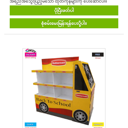
အရည်အသွေးပြည့်မီသော ထုတ်ကုန်များကို ပေးဆောင်ပါ။
ပိုပြီးဖတ်ပါ
စုံစမ်းမေးမြန်းရန်ပေးပို့ပါ။