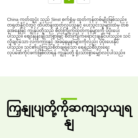
China ကတ်ထူပုံး သည် Sinst စက်ရုံမှ ထုတ်ကုန်တစ်မျိုးဖြစ်သည်။
တရုတ်နိုင်ငံတွင် ထိပ်တန်းထုတ်လုပ်သူနှင့် ပေးသွင်းသူများထဲမှ တစ်
ခုအနေဖြင့် ကျွန်ုပ်တို့သည် စိတ်ကြိုက်ထုတ်ကုန်များကို ပံ့ပိုးပေး
ပါသည်။ စျေးနှုန်းချိုသာစွာဖြင့် စိတ်ကြိုက်ရောင်းချနိုင်ပါသည်။ သင်
လိုချင်သော လက်ကားနှင့် အခမဲ့နမူနာများကိုလည်း ပံ့ပိုးပေးနိုင်
ပါသည်။ သင်၏ယုံကြည်စိတ်ချရသော ရေရှည်စီးပွားရေး
လုပ်ဖော်ကိုင်ဖက်ဖြစ်လာရန် ကျွန်ုပ်တို့ ရိုးသားစွာမျှော်လင့်ပါသည်။
ကြှနျုပျတို့ကိုဆကျသှယျရ
နျ