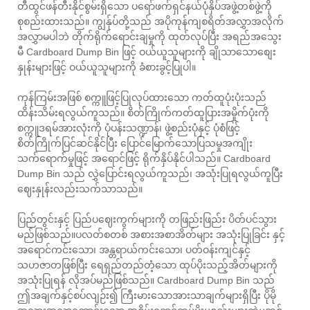
တီထွင်ဖန်တီးနိုင်စွမ်းရှိသော ပရော်ဖက်ရှင်နယ်ပုံနှိပ်အဖွဲ့တစ်ဖွဲ့ကို
စုစည်းထားသည်။ ကျွန်ုပ်တို့သည် အပိုကုန်ကျစရိတ်အလွှာအလိုက်
အလွှာမပါဘဲ တိုက်ရိုက်ရောင်းချမှုကို ထုတ်လုပ်ပြီး အရည်အသွေး
မီ Cardboard Dump Bin ဖြင့် ဝယ်ယူသူများကို ချိုသာသောစျေး
နှုန်းများဖြင့် ဝယ်ယူသူများကို ခံစားခွင့်ပြုပါ။
ကုန်ကြမ်းအဖြစ် စက္ကူဖြင့်ပြုလုပ်ထားသော ကတ်ထူပုံးပုံးသည်
ထိန်းသိမ်းရလွယ်ကူသည်။ စိတ်ကြိုက်ကတ်ထူပြားအမှိုက်ပုံးကို
စက္ကူဒရမ်အားလုံးကို ပုံပန်းသဏ္ဍာန်၊ ဖွဲ့စည်းပုံနှင့် ပုံစံဖြင့်
စိတ်ကြိုက်ပြင်ဆင်နိုင်ပြီး ပြောင်မြောက်သောပြသမှုအကျိုး
သက်ရောက်မှုဖြင့် အရောင်ဖြင့် ရိုက်နှိပ်နိုင်ပါသည်။ Cardboard
Dump Bin သည် လွှဲပြောင်းရလွယ်ကူသည်၊ အသုံးပြုရလွယ်ကူပြီး
ဈေးနှုန်းလည်းသက်သာသည်။
ပြည်တွင်းနှင့် ပြည်ပဈေးကွက်များကို တဖြည်းဖြည်း ပိတ်ပင်သွား
မည်ဖြစ်သည်။
ပလတ်စတစ် အစားအစာအိတ်များ အသုံးပြုခြင်း နှင့်
အရောင်ကင်းသော၊ အန္တရာယ်ကင်းသော၊ ပတ်ဝန်းကျင်နှင့်
သဟဇာတဖြစ်ပြီး ရေရှည်တည်တံ့သော ထုပ်ပိုးသည့်အိတ်များကို
အသုံးပြုရန် လိုအပ်မည်ဖြစ်သည်။ Cardboard Dump Bin သည်
ဤအချက်နှင့်စပ်လျဉ်း၍ ကြီးမားသောအားသာချက်များရှိပြီး ပိုမို