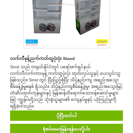
လက်လီမုန့်ညက်ကတ်ထူပုံးပုံး Stand
Sinst သည် တရုတ်နိုင်ငံတွင် ပရော်ဖက်ရှင်နယ်
လက်လီလက်ကားမုန့် ကတ်ထူပုံးပုံး ထုတ်လုပ်သူနှင့် ပေးသွင်းသူ
ဖြစ်သည်။ Sinst တွင် ပြီးပြည့်စုံပြီး သိပ္ပံနည်းကျ အရည်အသွေး
စီမံခန့်ခွဲမှုစနစ် ရှိသည်။ သိပ္ပံနည်းကျစီမံခန့်ခွဲမှု၊ အရည်အသွေးမြင့်
တံဆိပ်ထုတ်ကုန်များနှင့် မြန်ဆန်ထိရောက်သောဝန်ဆောင်မှုများ
ဖြင့် ကျွန်ုပ်တို့သည် သုံးစွဲသူများ၏ ကျေနပ်မှုနှင့် ယုံကြည်မှုကို
ရရှိခဲ့ပါသည်။
ပိုပြီးဖတ်ပါ
စုံစမ်းမေးမြန်းရန်ပေးပို့ပါ။