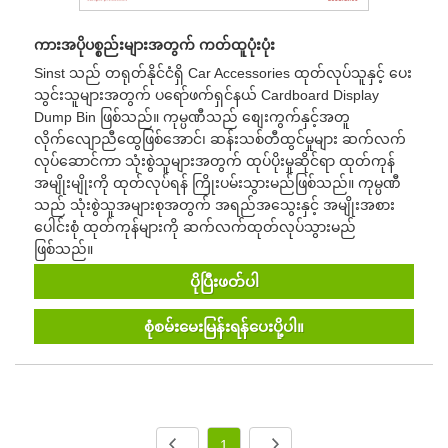
ကားအပိုပစ္စည်းများအတွက် ကတ်ထူပုံးပုံး
Sinst သည် တရုတ်နိုင်ငံရှိ Car Accessories ထုတ်လုပ်သူနှင့် ပေး
သွင်းသူများအတွက် ပရော်ဖက်ရှင်နယ် Cardboard Display
Dump Bin ဖြစ်သည်။ ကုမ္ပဏီသည် စျေးကွက်နှင့်အတူ
လိုက်လျောညီထွေဖြစ်အောင်၊ ဆန်းသစ်တီထွင်မှုများ ဆက်လက်
လုပ်ဆောင်ကာ သုံးစွဲသူများအတွက် ထုပ်ပိုးမှုဆိုင်ရာ ထုတ်ကုန်
အမျိုးမျိုးကို ထုတ်လုပ်ရန် ကြိုးပမ်းသွားမည်ဖြစ်သည်။ ကုမ္ပဏီ
သည် သုံးစွဲသူအများစုအတွက် အရည်အသွေးနှင့် အမျိုးအစား
ပေါင်းစုံ ထုတ်ကုန်များကို ဆက်လက်ထုတ်လုပ်သွားမည်
ဖြစ်သည်။
ပိုပြီးဖတ်ပါ
စုံစမ်းမေးမြန်းရန်ပေးပို့ပါ။
1