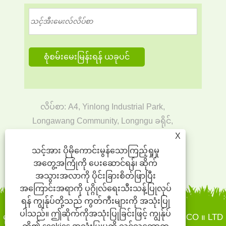
လိပ်စာ: A4, Yinlong Industrial Park,
Longawang Community, Longngu ခရိုင်,
Shenzhen
X
အီးမေးလ်:
rain@sinst-boxes.com
သင့်အား ပိုမိုကောင်းမွန်သောကြည့်ရှုမှု
အတွေ့အကြုံကို ပေးဆောင်ရန်၊ ဆိုက်
Tel:
+86-18300004380
အသွားအလာကို ပိုင်းခြားစိတ်ဖြာပြီး
အကြောင်းအရာကို ပုဂ္ဂိုလ်ရေးသီးသန့်ပြုလုပ်
ရန် ကျွန်ုပ်တို့သည် ကွတ်ကီးများကို အသုံးပြု
ပါသည်။ ဤဆိုက်ကိုအသုံးပြုခြင်းဖြင့် ကျွန်ုပ်
မူပိုင်ခွင့်© 2022 Sinst Printing နှင့်ထုပ်ပိုးထားသော CO ။ LTD