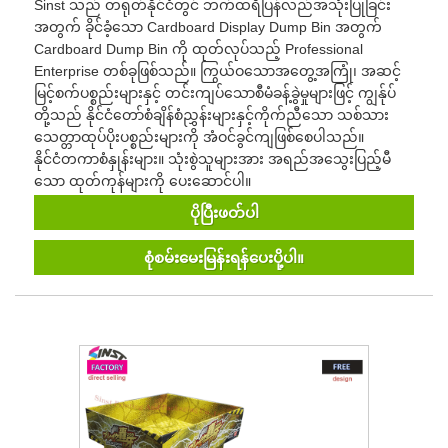
Sinst သည် တရုတ်နိုင်ငံတွင် ဘက်ထရီပြန်လည်အသုံးပြုခြင်း
အတွက် ခိုင်ခံ့သော Cardboard Display Dump Bin အတွက်
Cardboard Dump Bin ကို ထုတ်လုပ်သည့် Professional
Enterprise တစ်ခုဖြစ်သည်။ ကြွယ်ဝသောအတွေ့အကြုံ၊ အဆင့်
မြင့်စက်ပစ္စည်းများနှင့် တင်းကျပ်သောစီမံခန့်ခွဲမှုများဖြင့် ကျွန်ုပ်
တို့သည် နိုင်ငံတော်စံချိန်စံညွှန်းများနှင့်ကိုက်ညီသော သစ်သား
သေတ္တာထုပ်ပိုးပစ္စည်းများကို အံဝင်ခွင်ကျဖြစ်စေပါသည်။
နိုင်ငံတကာစံနှုန်းများ။ သုံးစွဲသူများအား အရည်အသွေးပြည့်မီ
သော ထုတ်ကုန်များကို ပေးဆောင်ပါ။
ပိုပြီးဖတ်ပါ
စုံစမ်းမေးမြန်းရန်ပေးပို့ပါ။