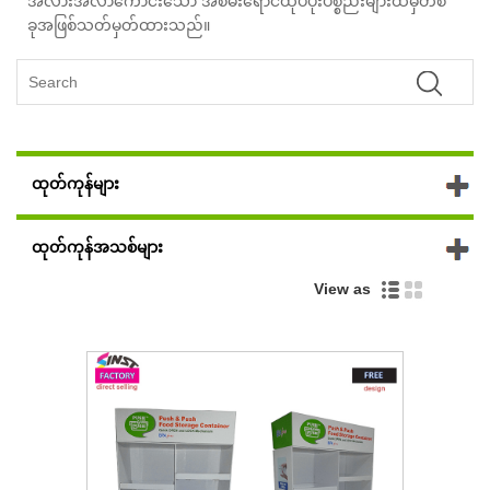
အလားအလာကောင်းသော အစိမ်းရောင်ထုပ်ပိုးပစ္စည်းများထဲမှတစ်
ခုအဖြစ်သတ်မှတ်ထားသည်။
ထုတ်ကုန်များ
ထုတ်ကုန်အသစ်များ
View as