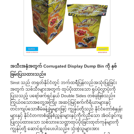
အသီးအနှံအတွက် Corrugated Display Dump Bin ကို နှစ်
ခြမ်းပြသထားသည်။
Sinst သည် တရုတ်နိုင်ငံတွင် ဘက်ထရီပြန်လည်အသုံးပြုခြင်း
အတွက် သစ်သီးများအတွက် ထုပ်ပိုးထားသော ရုပ်ပုံလွှာပုံးကို
ပြသသည့် ပရော်ဖက်ရှင်နယ် Double Sides တစ်ခုဖြစ်သည်။
ကြွယ်ဝသောအတွေ့အကြုံ၊ အဆင့်မြင့်စက်ကိရိယာများနှင့်
တင်းကျပ်သောစီမံခန့်ခွဲမှုများဖြင့် ကျွန်ုပ်တို့သည် နိုင်ငံတော်စံနှုန်း
များနှင့် နိုင်ငံတကာစံချိန်စံညွှန်းများနှင့်ကိုက်ညီသော အံဝင်ခွင်ကျ
ပြုလုပ်ထားသော သစ်သားသေတ္တာထုပ်ပိုးခြင်းထုတ်ကုန်များကို
ကျွန်ုပ်တို့ ဆောင်ရွက်ပေးပါသည်။ သုံးစွဲသူများအား