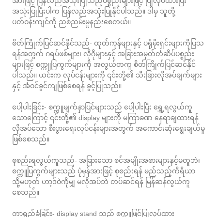
အားဖြင့် ပြန်လည်အသုံးပြုသည့်ပစ္စည်းများဖြင့် ပြုလုပ်ထားပြီး
အသုံးပြုပြီးပါက ပြန်လည်အသုံးပြုနိုင်ပါသည်။ ဒါမှ သူတို့
ပတ်ဝန်းကျင်ကို ညစ်ညမ်းမှုနည်းစေတယ်။
စိတ်ကြိုက်ပြင်ဆင်နိုင်သည်- ထုတ်ကုန်များနှင့် ပရိုမိုးရှင်းများကိုပြသ
ရန်အတွက် ဂရပ်ဖစ်များ၊ လိုဂိုများနှင့် အခြားအမှတ်တံဆိပ်ပစ္စည်း
များဖြင့် စက္ကူပြကွက်များကို အလွယ်တကူ စိတ်ကြိုက်ပြင်ဆင်နိုင်
ပါသည်။ ယင်းက လုပ်ငန်းများကို ၎င်းတို့၏ သီးခြားလိုအပ်ချက်များ
နှင့် အံဝင်ခွင်ကျဖြစ်စေရန် ခွင့်ပြုသည်။
ပေါ့ပါးခြင်း- စက္ကူမျက်နှာပြင်များသည် ပေါ့ပါးပြီး ရွှေ့ရလွယ်ကူ
သောကြောင့် ၎င်းတို့၏ display များကို မကြာခဏ နေရာချထားရန်
လိုအပ်သော စီးပွားရေးလုပ်ငန်းများအတွက် အကောင်းဆုံးရွေးချယ်မှု
ဖြစ်စေသည်။
စုစည်းရလွယ်ကူသည်- အခြားသော စင်အမျိုးအစားများနှင့်မတူဘဲ၊
စက္ကူပြကွက်များသည် ပုံမှန်အားဖြင့် စုစည်းရန် မည်သည့်ကိရိယာ
သို့မဟုတ် ဟာ့ဒ်ဝဲကိုမျှ မလိုအပ်ဘဲ တပ်ဆင်ရန် မြန်ဆန်လွယ်ကူ
စေသည်။
တာရှည်ခံခြင်း- display stand သည် စက္ကူဖြင့်ပြုလုပ်ထား