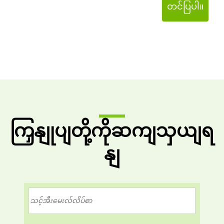
တင်ပြပါ။
ကြှနျုပျတို့ကိုဆကျသှယျရ
နျ