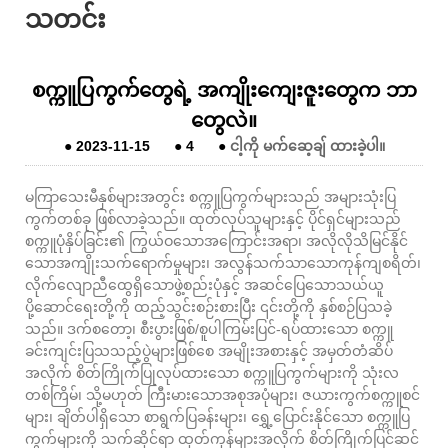
သတင်း
စက္ကူပြကွက်တွေရဲ့ အကျိုးကျေးဇူးတွေက ဘာ
တွေလဲ။
●
2023-11-15
●
4
●
ငါ့ကို မက်ဆေ့ချ် ထားခဲ့ပါ။
မကြာသေးမီနှစ်များအတွင်း စက္ကူပြကွက်များသည် အများသုံးပြ
ကွက်တစ်ခု ဖြစ်လာခဲ့သည်။ ထုတ်လုပ်သူများနှင့် ပိုင်ရှင်များသည်
စက္ကူပုံနှိပ်ခြင်း၏ ကြွယ်ဝသောအကြောင်းအရာ၊ အလိုလိုသိမြင်နိုင်
သောအကျိုးသက်ရောက်မှုများ၊ အလွန်သက်သာသောကုန်ကျစရိတ်၊
လိုက်လျောညီထွေရှိသောဖွဲ့စည်းပုံနှင့် အဆင်ပြေသောသယ်ယူ
ပို့ဆောင်ရေးတို့ကို ထည့်သွင်းစဉ်းစားပြီး ၎င်းတို့ကို နှစ်စဉ်ပြသခဲ့
သည်။ ဒက်စတော့၊ စီးပွားဖြစ်/စူပါကြမ်းပြင်-ရပ်ထားသော စက္ကူ
ခင်းကျင်းပြသသည့်ပွဲများဖြစ်စေ အမျိုးအစားနှင့် အမှတ်တံဆိပ်
အလိုက် စိတ်ကြိုက်ပြုလုပ်ထားသော စက္ကူပြကွက်များကို သုံးလ
တစ်ကြိမ်၊ သို့မဟုတ် ကြီးမားသောအစုအပုံများ၊ ဇယားကွက်စက္ကူစင်
များ၊ ချိတ်ပါရှိသော စာရွက်ပြခန်းများ၊ ရွှေ့ပြောင်းနိုင်သော စက္ကူပြ
ကွက်များကို သက်ဆိုင်ရာ ထုတ်ကုန်များအလိုက် စိတ်ကြိုက်ပြင်ဆင်