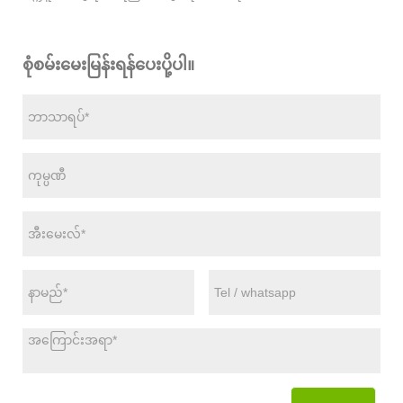
စုံစမ်းမေးမြန်းရန်ပေးပို့ပါ။