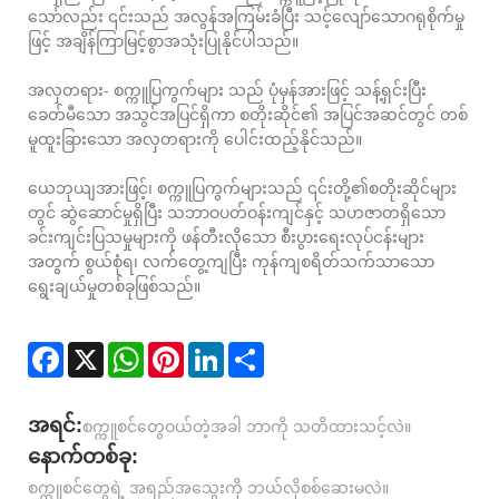
သော်လည်း ၎င်းသည် အလွန်အကြမ်းခံပြီး သင့်လျော်သောဂရုစိုက်မှု
ဖြင့် အချိန်ကြာမြင့်စွာအသုံးပြုနိုင်ပါသည်။
အလှတရား- စက္ကူပြကွက်များ သည် ပုံမှန်အားဖြင့် သန့်ရှင်းပြီး
ခေတ်မီသော အသွင်အပြင်ရှိကာ စတိုးဆိုင်၏ အပြင်အဆင်တွင် တစ်
မူထူးခြားသော အလှတရားကို ပေါင်းထည့်နိုင်သည်။
ယေဘုယျအားဖြင့်၊ စက္ကူပြကွက်များသည် ၎င်းတို့၏စတိုးဆိုင်များ
တွင် ဆွဲဆောင်မှုရှိပြီး သဘာဝပတ်ဝန်းကျင်နှင့် သဟဇာတရှိသော
ခင်းကျင်းပြသမှုများကို ဖန်တီးလိုသော စီးပွားရေးလုပ်ငန်းများ
အတွက် စွယ်စုံရ၊ လက်တွေ့ကျပြီး ကုန်ကျစရိတ်သက်သာသော
ရွေးချယ်မှုတစ်ခုဖြစ်သည်။
Facebook
X
WhatsApp
Pinterest
LinkedIn
Share
အရင်:
စက္ကူစင်တွေဝယ်တဲ့အခါ ဘာကို သတိထားသင့်လဲ။
နောက်တစ်ခု:
စက္ကူစင်တွေရဲ့ အရည်အသွေးကို ဘယ်လိုစစ်ဆေးမလဲ။