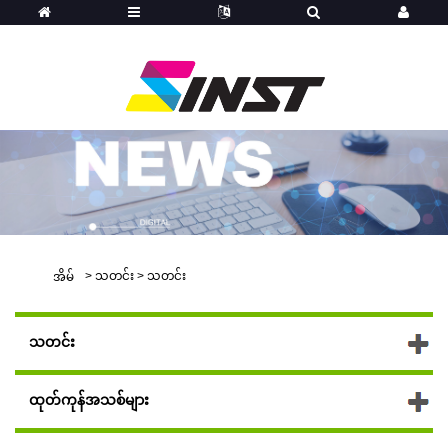
>
သတင်း
>
သတင်း
အိမ်
သတင်း
ထုတ်ကုန်အသစ်များ