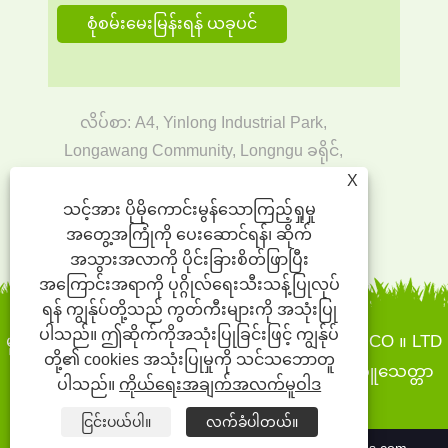
လိပ်စာ: A4, Yinlong Industrial Park,
Longawang Community, Longngu ခရိုင်,
Shenzhen
X
အီးမေးလ်:
rain@sinst-boxes.com
သင့်အား ပိုမိုကောင်းမွန်သောကြည့်ရှုမှု
အတွေ့အကြုံကို ပေးဆောင်ရန်၊ ဆိုက်
Tel:
+86-18300004380
အသွားအလာကို ပိုင်းခြားစိတ်ဖြာပြီး
အကြောင်းအရာကို ပုဂ္ဂိုလ်ရေးသီးသန့်ပြုလုပ်
ရန် ကျွန်ုပ်တို့သည် ကွတ်ကီးများကို အသုံးပြု
ပါသည်။ ဤဆိုက်ကိုအသုံးပြုခြင်းဖြင့် ကျွန်ုပ်
မူပိုင်ခွင့်© 2022 Sinst Printing နှင့်ထုပ်ပိုးထားသော CO ။ LTD
တို့၏ cookies အသုံးပြုမှုကို သင်သဘောတူ
- စက္ကူသေတ္တာများ, လက်ဆောင်သေတ္တာများ, စက္ကူသေတ္တာ
ပါသည်။
ကိုယ်ရေးအချက်အလက်မူဝါဒ
များ,
ငြင်းပယ်ပါ။
လက်ခံပါတယ်။