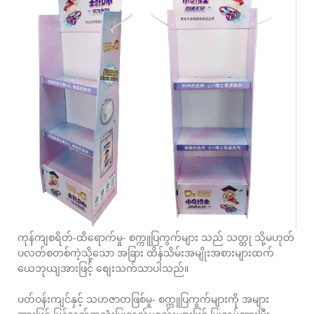
ကုန်ကျစရိတ်-ထိရောက်မှု- စက္ကူပြကွက်များ သည် သတ္တု သို့မဟုတ်
ပလတ်စတစ်ကဲ့သို့သော အခြား ထိန်သိမ်းအမျိုးအစားများထက်
ယေဘုယျအားဖြင့် စျေးသက်သာပါသည်။
ပတ်ဝန်းကျင်နှင့် သဟဇာတဖြစ်မှု- စက္ကူပြကွက်များကို အများ