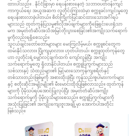
ထားပါသည်။ . နိုင်ငံခြားမှာ ရေပန်းစားနေတဲ့ သဘာဝပတ်ဝန်းကျင်
ကာကွယ်ရေး အယူအဆက လူတိုင်းကြားထဲမှာ စက္ကူခင်းကျင်းမှုတွေ
ရေပန်းစားလာခဲ့ပါတယ်။ စိတ်ကြိုက်ပြင်ဆင်ထားသောအင်္ဂါရပ်
များသည် ထုတ်ကုန်ပြသမှု၏လိုအပ်ချက်များကိုဖြေရှင်းပေးရုံသာ
မက အမှတ်တံဆိပ်အသိအမြင်တိုးပွားစေခြင်း၏အကျိုးသက်ရောက်
မှုကိုလည်းရရှိစေသည်။
သူငယ်ချင်းတော်တော်များများ မေးကြလိမ့်မယ်၊ စက္ကူစင်တွေက
ထမ်းနိုင်သလား။ ပြိုကျမှာလား။ ဟုတ်ပါတယ်၊ စက္ကူထုတ်ကုန်တွေ
ဟာ လူတိုင်းရဲ့မျှော်လင့်ချက်ထက် ကျော်လွန်ပြီး အကျိုး
သက်ရောက်မှုတွေ ရှိလာနိုင်ပါတယ်။ စက္ကူပြကွက်များသည်
သစ်သားနှင့် သံထည်များ၏ မြင့်မားသောကုန်ကျစရိတ်နှင့်
တစ်သားတည်းဖြစ်မှုကို အစားထိုးခဲ့ပြီး ကုန်သည်/စူပါမားကက်များ
နှင့် စတိုးဆိုင်အမျိုးမျိုး၏ မီးမောင်းထိုးပြဖြစ်လာသည်။ ထုတ်ကုန်
များကို ပိုမိုသပ်ရပ်အောင်ပြုလုပ်ပြီး အမှတ်တံဆိပ်အကျိုး
သက်ရောက်မှုကို ပိုမိုလူသိများစေသည်။ စက္ကူပြကွက်များကို
အသုံးပြုခြင်း၏ အကျိုးကျေးဇူးအချို့မှာ အောက်ပါအတိုင်း
ဖြစ်သည်။